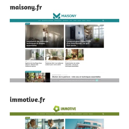
maisony.fr
immotive.fr